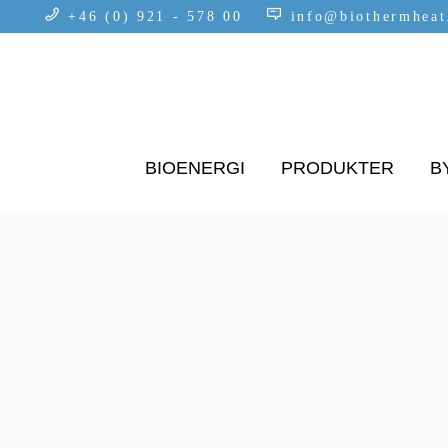
+46 (0) 921 - 578 00
info@biothermhea
BIOENERGI
PRODUKTER
B
INTEGRITETSP
Vi på BioTherm Heat värnar om våra kunde