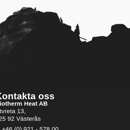
Kontakta oss
iotherm Heat AB
tvreta 13,
25 92 Västerås
.
+46 (0) 921 - 578 00