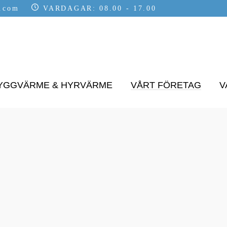
t.com
VARDAGAR: 08.00 - 17.00
YGGVÄRME & HYRVÄRME
VÅRT FÖRETAG
V
OLICY
rs integritet och strävar alltid efter