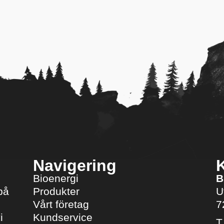
Navigering
Bioenergi
B
på
Produkter
U
Vårt företag
7
i
Kundservice
T