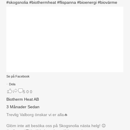
#skogsnolia
#biothermheat
#flispanna
#bioenergi
#biovärme
Se på Facebook
·
Dela
5
0
0
Biotherm Heat AB
3 Månader Sedan
Trevlig Valborg önskar vi er alla🔥
Glöm inte att besöka oss på Skogsnolia nästa helg! 😊