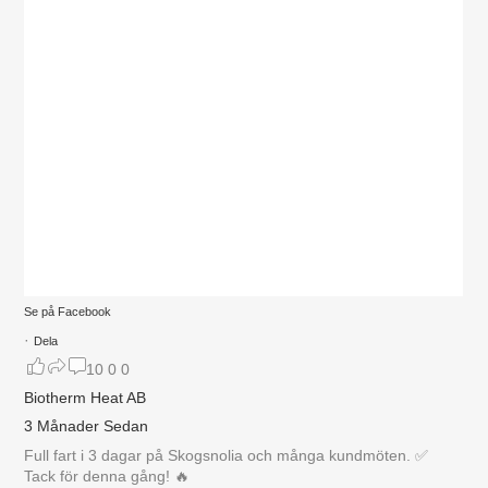
Se på Facebook
·
Dela
10
0
0
Biotherm Heat AB
3 Månader Sedan
Full fart i 3 dagar på Skogsnolia och många kundmöten. ✅
Tack för denna gång! 🔥