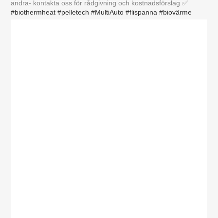
andra- kontakta oss för rådgivning och kostnadsförslag ✅
#biothermheat
#pelletech
#MultiAuto
#flispanna
#biovärme