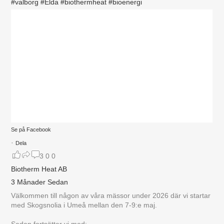
#valborg
#Elda
#biothermheat
#bioenergi
Se på Facebook
·
Dela
3
0
0
Biotherm Heat AB
3 Månader Sedan
Välkommen till någon av våra mässor under 2026 där vi startar
med Skogsnolia i Umeå mellan den 7-9:e maj.
Sedan fortsätter vi med: