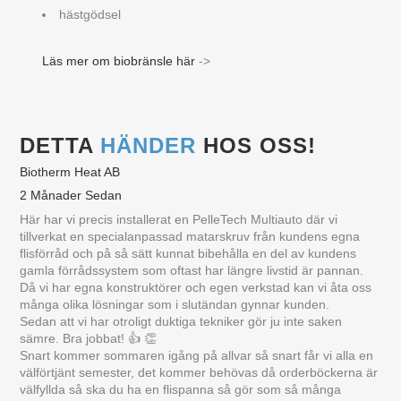
hästgödsel
Läs mer om biobränsle här
->
DETTA
HÄNDER
HOS OSS!
Biotherm Heat AB
2 Månader Sedan
Här har vi precis installerat en PelleTech Multiauto där vi
tillverkat en specialanpassad matarskruv från kundens egna
flisförråd och på så sätt kunnat bibehålla en del av kundens
gamla förrådssystem som oftast har längre livstid är pannan.
Då vi har egna konstruktörer och egen verkstad kan vi åta oss
många olika lösningar som i slutändan gynnar kunden.
Sedan att vi har otroligt duktiga tekniker gör ju inte saken
sämre. Bra jobbat! 👍 👏
Snart kommer sommaren igång på allvar så snart får vi alla en
välförtjänt semester, det kommer behövas då orderböckerna är
välfyllda så ska du ha en flispanna så gör som så många