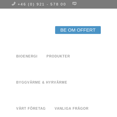
+46 (0) 921 - 578 00
info@biothermheat.com
Integritetspolicy
VARDAGAR: 08.00 - 17.00
BE OM OFFERT
BIOENERGI
PRODUKTER
BYGGVÄRME & HYRVÄRME
VÅRT FÖRETAG
VANLIGA FRÅGOR