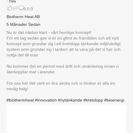
·
Dela
6
0
0
Biotherm Heat AB
5 Månader Sedan
Nu är det nästan klart - vårt hemliga koncept!
För ett tag sedan gav vi er en glimt av framtiden och ett nytt
koncept som grundar sig i ett kretslopp-tänkande miljövänligt
system som grundar sig i tanken att ta vara på det vi har och
nyttja det till max.
Nu kommer det en period med drift och utvärdering innan vi
återkopplar mer i ärendet.
För oss har det varit en bra vecka och vi önskar er alla en
trevlig helg!
#biothermheat
#innovation
#nytänkande
#kretslopp
#bioenergi